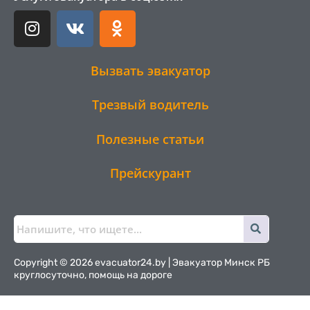
I
V
O
n
k
d
s
n
t
o
Вызвать эвакуатор
a
k
g
l
Трезвый водитель
r
a
a
s
Полезные статьи
m
s
n
Прейскурант
i
k
i
Copyright © 2026 evacuator24.by | Эвакуатор Минск РБ
круглосуточно, помощь на дороге