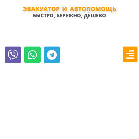
Перейти
к
ЭВАКУАТОР И АВТОПОМОЩЬ
содержимому
БЫСТРО, БЕРЕЖНО, ДЁШЕВО
Viber
Whatsapp
Telegram
Мен