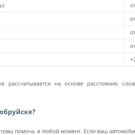
ь)
о
о
о
о
+
ке рассчитывается на основе расстояния, сло
Бобруйске?
товы помочь в любой момент. Если ваш автомоби