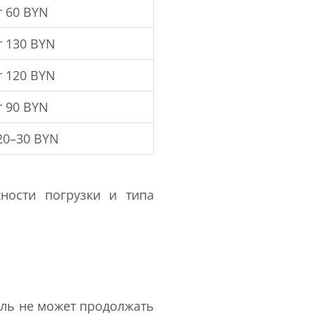
т 60 BYN
т 130 BYN
т 120 BYN
т 90 BYN
20–30 BYN
жности погрузки и типа
ль не может продолжать