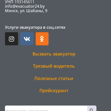
УНП
193145611
info@evacuator24.by
Минск, ул. Шабаны, 9
Услуги эвакуатора в соц.сетях
I
V
O
n
k
d
s
n
t
o
Вызвать эвакуатор
a
k
g
l
Трезвый водитель
r
a
a
s
Полезные статьи
m
s
n
Прейскурант
i
k
i