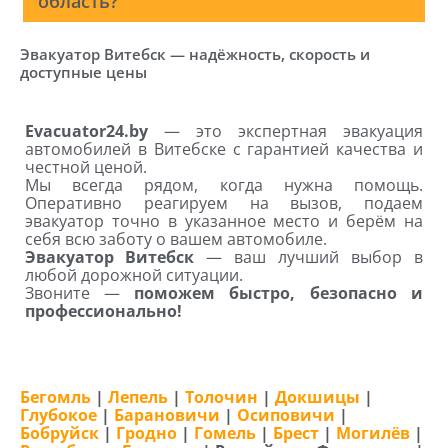
область?
Эвакуатор Витебск — надёжность, скорость и
доступные цены
Evacuator24.by
— это экспертная эвакуация
автомобилей в Витебске с гарантией качества и
честной ценой.
Мы всегда рядом, когда нужна помощь.
Оперативно реагируем на вызов, подаем
эвакуатор точно в указанное место и берём на
себя всю заботу о вашем автомобиле.
Эвакуатор Витебск
— ваш лучший выбор в
любой дорожной ситуации.
Звоните —
поможем быстро, безопасно и
профессионально!
Бегомль
|
Лепель
|
Толочин
|
Докшицы
|
Глубокое
|
Барановичи
|
Осиповичи
|
Бобруйск
|
Гродно
|
Гомель
|
Брест
|
Могилёв
|